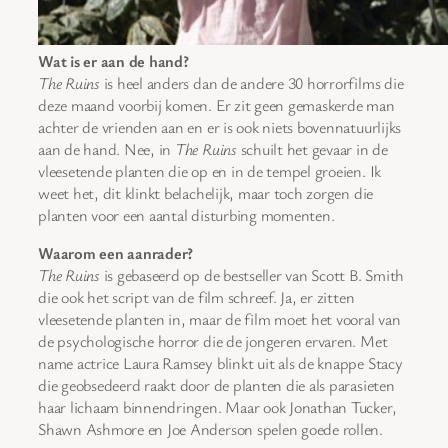
Wat is er aan de hand?
The Ruins
is heel anders dan de andere 30 horrorfilms die
deze maand voorbij komen. Er zit geen gemaskerde man
achter de vrienden aan en er is ook niets bovennatuurlijks
aan de hand. Nee, in
The Ruins
schuilt het gevaar in de
vleesetende planten die op en in de tempel groeien. Ik
weet het, dit klinkt belachelijk, maar toch zorgen die
planten voor een aantal disturbing momenten.
Waarom een aanrader?
The Ruins
is gebaseerd op de bestseller van Scott B. Smith
die ook het script van de film schreef. Ja, er zitten
vleesetende planten in, maar de film moet het vooral van
de psychologische horror die de jongeren ervaren. Met
name actrice Laura Ramsey blinkt uit als de knappe Stacy
die geobsedeerd raakt door de planten die als parasieten
haar lichaam binnendringen. Maar ook Jonathan Tucker,
Shawn Ashmore en Joe Anderson spelen goede rollen.