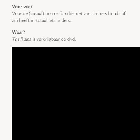
Voor wie?
Voor de (casual) horror fan die niet van slashers houdt of
zin heeft in totaal iets anders.
Waar?
The Ruins
is verkrijgbaar op dvd.