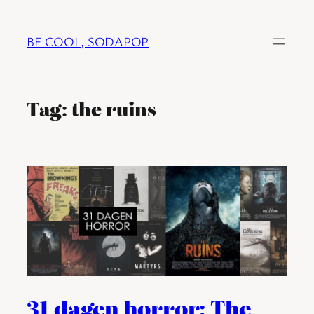
Ga
naar
BE COOL, SODAPOP
de
inhoud
Tag:
the ruins
31 dagen horror: The