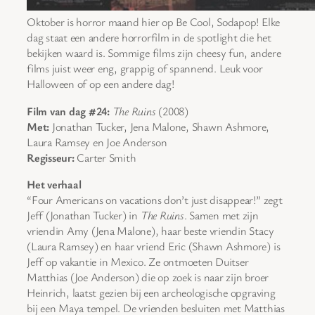
Oktober is horror maand hier op Be Cool, Sodapop! Elke
dag staat een andere horrorfilm in de spotlight die het
bekijken waard is. Sommige films zijn cheesy fun, andere
films juist weer eng, grappig of spannend. Leuk voor
Halloween of op een andere dag!
Film van dag #24:
The Ruins
(2008)
Met:
Jonathan Tucker, Jena Malone, Shawn Ashmore,
Laura Ramsey en Joe Anderson
Regisseur:
Carter Smith
Het verhaal
“Four Americans on vacations don’t just disappear!” zegt
Jeff (Jonathan Tucker) in
The Ruins
. Samen met zijn
vriendin Amy (Jena Malone), haar beste vriendin Stacy
(Laura Ramsey) en haar vriend Eric (Shawn Ashmore) is
Jeff op vakantie in Mexico. Ze ontmoeten Duitser
Matthias (Joe Anderson) die op zoek is naar zijn broer
Heinrich, laatst gezien bij een archeologische opgraving
bij een Maya tempel. De vrienden besluiten met Matthias