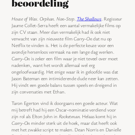
beoordeling
House of Wax
.
Orphan
.
Non-Stop
.
The Shallows
. Regisseur
Jaume Collet-Serra heeft een aantal vermakelijke films op
zijn CV staan. Meer dan vermakelijk had ik ook niet
verwacht van zijn nieuwste film
Carry-On
dat nu op
Netflix te vinden is. Het is de perfecte keuze voor een
avondje hersenloos vermaak na een lange dag werken.
Carry-On
is zeker een film waar je niet teveel over moet
nadenken, want het wordt allemaal wel erg
ongeloofwaardig. Het enige waar ik in geloofde was dat
Jason Bateman een intimiderende dude neer kan zetten.
Hij vindt een goede balans tussen speels en dreigend in
zijn conversaties met Ethan.
Taron Egerton vind ik doorgaans een goede acteur. Wat
mij betreft had hij een Oscar-nominatie verdiend voor
zijn rol als Elton John in
Rocketman
. Helaas komt hij in
Carry-On
minder sterk uit de hoek, maar dat heeft ook
met het zwakke script te maken. Dean Norris en Danielle