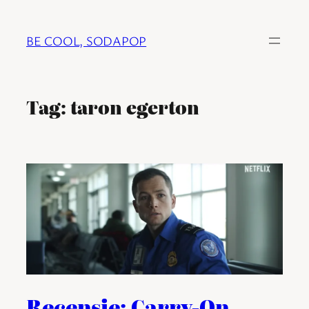
Ga
naar
BE COOL, SODAPOP
de
inhoud
Tag:
taron egerton
Recensie: Carry-On