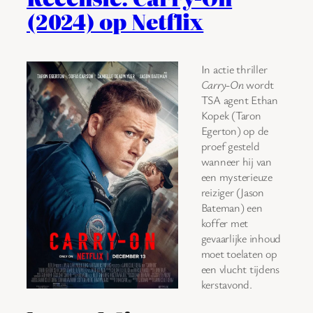
(2024) op Netflix
In actie thriller
Carry-On
wordt
TSA agent Ethan
Kopek (Taron
Egerton) op de
proef gesteld
wanneer hij van
een mysterieuze
reiziger (Jason
Bateman) een
koffer met
gevaarlijke inhoud
moet toelaten op
een vlucht tijdens
kerstavond.