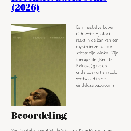
(2026)
Een meubelverkoper
(Chiwetel Ejiofor)
raakt in de ban van een
mysterieuze ruimte
achter zijn winkel. Zijn
therapeute (Renate
Reinsve) gaat op
onderzoek uit en raakt
verdwaald in de
eindeloze backrooms.
Beoordeling
Van YouTube naar A24: de 20-jarige Kane Parsons doet