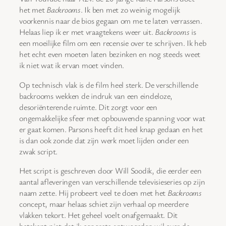
het met
Backrooms
. Ik ben met zo weinig mogelijk
voorkennis naar de bios gegaan om me te laten verrassen.
Helaas liep ik er met vraagtekens weer uit.
Backrooms
is
een moeilijke film om een recensie over te schrijven. Ik heb
het echt even moeten laten bezinken en nog steeds weet
ik niet wat ik ervan moet vinden.
Op technisch vlak is de film heel sterk. De verschillende
backrooms wekken de indruk van een eindeloze,
desoriënterende ruimte. Dit zorgt voor een
ongemakkelijke sfeer met opbouwende spanning voor wat
er gaat komen. Parsons heeft dit heel knap gedaan en het
is dan ook zonde dat zijn werk moet lijden onder een
zwak script.
Het script is geschreven door Will Soodik, die eerder een
aantal afleveringen van verschillende televisieseries op zijn
naam zette. Hij probeert veel te doen met het
Backrooms
concept, maar helaas schiet zijn verhaal op meerdere
vlakken tekort. Het geheel voelt onafgemaakt. Dit
betekent niet dat ik concrete antwoorden wil over de