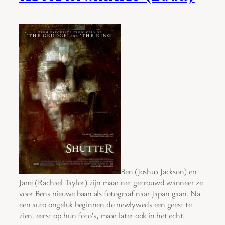
Ben (Joshua Jackson) en
Jane (Rachael Taylor) zijn maar net getrouwd wanneer ze
voor Bens nieuwe baan als fotograaf naar Japan gaan. Na
een auto ongeluk beginnen de newlyweds een geest te
zien. eerst op hun foto’s, maar later ook in het echt.