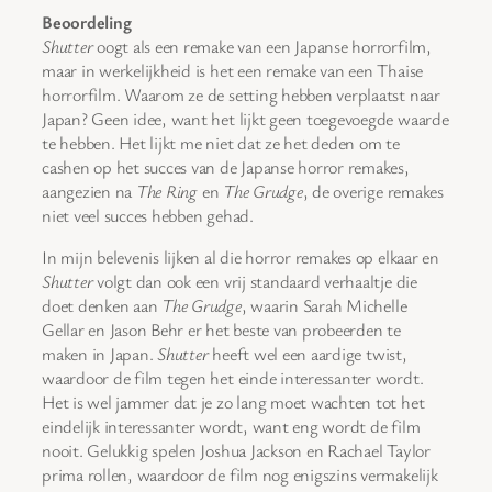
Beoordeling
Shutter
oogt als een remake van een Japanse horrorfilm,
maar in werkelijkheid is het een remake van een Thaise
horrorfilm. Waarom ze de setting hebben verplaatst naar
Japan? Geen idee, want het lijkt geen toegevoegde waarde
te hebben. Het lijkt me niet dat ze het deden om te
cashen op het succes van de Japanse horror remakes,
aangezien na
The Ring
en
The Grudge
, de overige remakes
niet veel succes hebben gehad.
In mijn belevenis lijken al die horror remakes op elkaar en
Shutter
volgt dan ook een vrij standaard verhaaltje die
doet denken aan
The Grudge
, waarin Sarah Michelle
Gellar en Jason Behr er het beste van probeerden te
maken in Japan.
Shutter
heeft wel een aardige twist,
waardoor de film tegen het einde interessanter wordt.
Het is wel jammer dat je zo lang moet wachten tot het
eindelijk interessanter wordt, want eng wordt de film
nooit. Gelukkig spelen Joshua Jackson en Rachael Taylor
prima rollen, waardoor de film nog enigszins vermakelijk