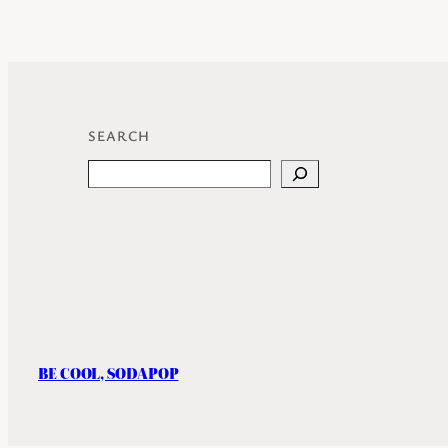
SEARCH
Search
BE COOL, SODAPOP