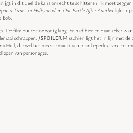
 krijgt in dit deel de kans om echt te schitteren. Ik moet zegge
pon a Time.. in Hollywood
en
One Battle After Another
lijkt hij
e Bob.
nsies. De film duurde onnodig lang. Er had hier en daar zeker
elemaal schrappen.
/SPOILER
Misschien ligt het in lijn met de
na Hall, die wel het meeste maakt van haar beperkte screentime,
tdiepen van personages.