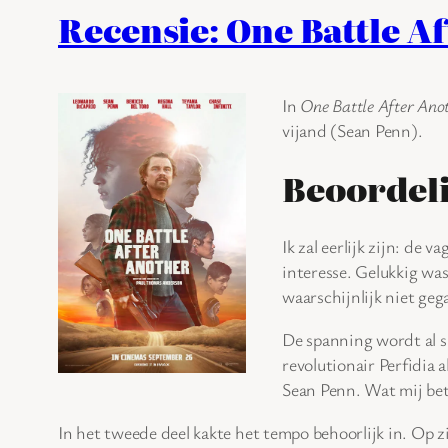
Recensie: One Battle A
In
One Battle After Ano
vijand (Sean Penn).
Beoordel
Ik zal eerlijk zijn: de v
interesse. Gelukkig was
waarschijnlijk niet geg
De spanning wordt al sn
revolutionair Perfidia 
Sean Penn. Wat mij betr
In het tweede deel kakte het tempo behoorlijk in. Op z