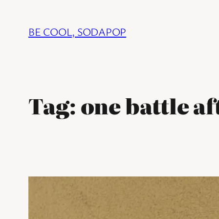
Ga
naar
BE COOL, SODAPOP
de
inhoud
Tag:
one battle a