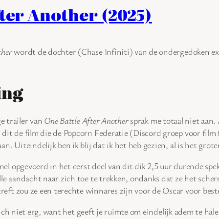
fter Another (2025)
ther
wordt de dochter (Chase Infiniti) van de ondergedoken ex
ing
age trailer van
One Battle After Another
sprak me totaal niet aan.
 dit de film die de Popcorn Federatie (Discord groep voor film
aan. Uiteindelijk ben ik blij dat ik het heb gezien, al is het gr
el opgevoerd in het eerst deel van dit dik 2,5 uur durende spe
alle aandacht naar zich toe te trekken, ondanks dat ze het sch
eft zou ze een terechte winnares zijn voor de Oscar voor beste
ich niet erg, want het geeft je ruimte om eindelijk adem te hal