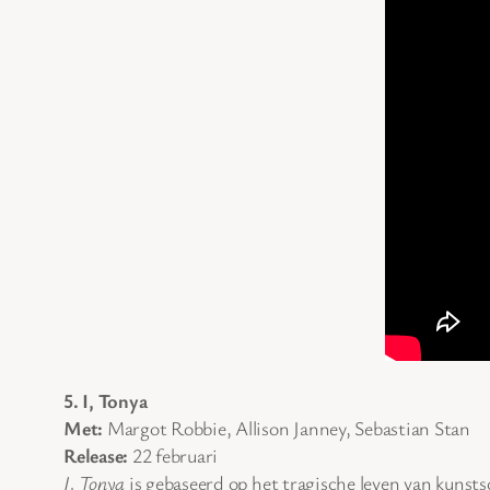
5. I, Tonya
Met:
Margot Robbie, Allison Janney, Sebastian Stan
Release:
22 februari
I, Tonya
is gebaseerd op het tragische leven van kuns