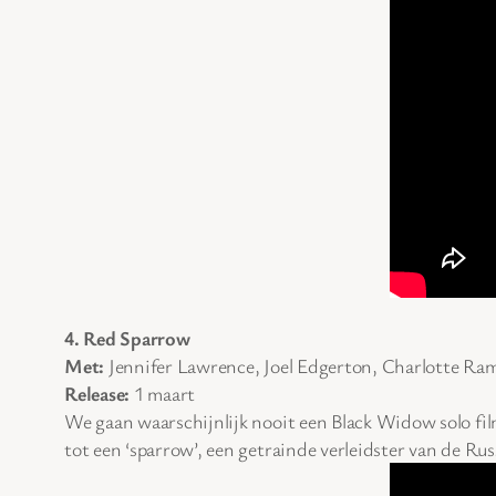
4. Red Sparrow
Met:
Jennifer Lawrence, Joel Edgerton, Charlotte Ra
Release:
1 maart
We gaan waarschijnlijk nooit een Black Widow solo f
tot een ‘sparrow’, een getrainde verleidster van de Rus