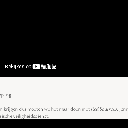
mpling
ilm krijgen dus moeten we het maar doen met
Red Sparrow
. Jen
sische veiligheidsdienst.