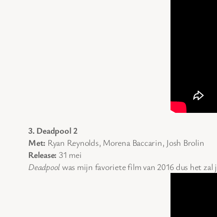
3. Deadpool 2
Met:
Ryan Reynolds, Morena Baccarin, Josh Brolin
Release:
31 mei
Deadpool
was mijn favoriete film van 2016 dus het zal