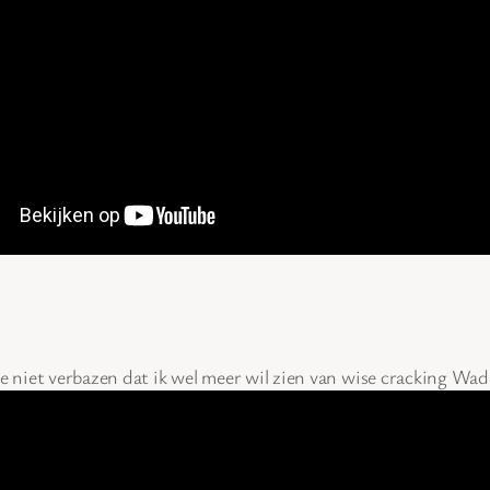
 je niet verbazen dat ik wel meer wil zien van wise cracking Wa