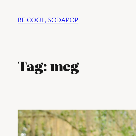
Ga
naar
BE COOL, SODAPOP
de
inhoud
Tag:
meg