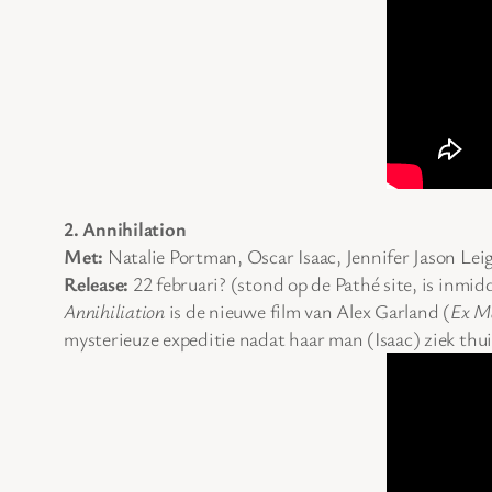
2. Annihilation
Met:
Natalie Portman, Oscar Isaac, Jennifer Jason Lei
Release:
22 februari? (stond op de Pathé site, is inmid
Annihiliation
is de nieuwe film van Alex Garland (
Ex M
mysterieuze expeditie nadat haar man (Isaac) ziek thui