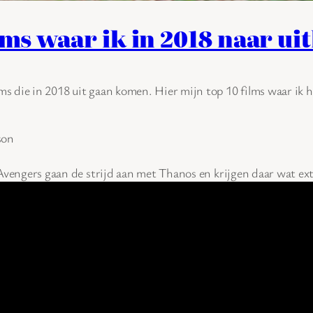
lms waar ik in 2018 naar ui
ms die in 2018 uit gaan komen. Hier mijn top 10 films waar ik h
son
Avengers gaan de strijd aan met Thanos en krijgen daar wat extr