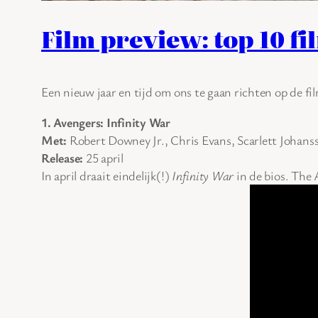
Film preview: top 10 fi
Een nieuw jaar en tijd om ons te gaan richten op de fil
1. Avengers: Infinity War
Met:
Robert Downey Jr., Chris Evans, Scarlett Johans
Release:
25 april
In april draait eindelijk(!)
Infinity War
in de bios. The 