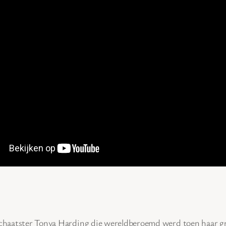
tschaatster Tonya Harding die wereldberoemd werd toen haar g