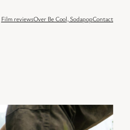
Film reviews
Over Be Cool, Sodapop
Contact