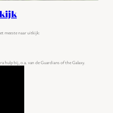
tkijk
et meeste naar uitkijk:
a hulp bij, o.a. van de Guardians of the Galaxy.