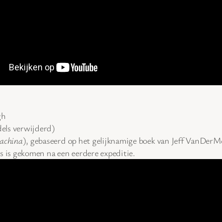
gh
dels verwijderd)
achina
), gebaseerd op het gelijknamige boek van Jeff VanDerM
s is gekomen na een eerdere expeditie.