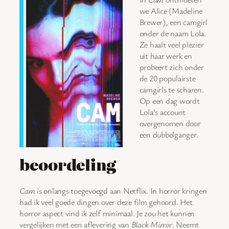
we Alice (Madeline
Brewer), een camgirl
onder de naam Lola.
Ze haalt veel plezier
uit haar werk en
probeert zich onder
de 20 populairste
camgirls te scharen.
Op een dag wordt
Lola’s account
overgenomen door
een dubbelganger.
beoordeling
Cam
is onlangs toegevoegd aan Netflix. In horror kringen
had ik veel goede dingen over deze film gehoord. Het
horror aspect vind ik zelf minimaal. Je zou het kunnen
vergelijken met een aflevering van
Black Mirror
. Neemt