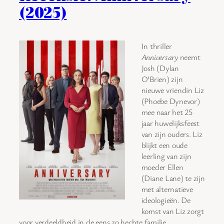
(2025)
In thriller
Anniversary
neemt
Josh (Dylan
O’Brien) zijn
nieuwe vriendin Liz
(Phoebe Dynevor)
mee naar het 25
jaar huwelijksfeest
van zijn ouders. Liz
blijkt een oude
leerling van zijn
moeder Ellen
(Diane Lane) te zijn
met alternatieve
ideologieën. De
komst van Liz zorgt
voor verdeeldheid in de eens zo hechte familie.