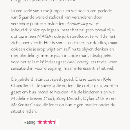
In een serie van time jumps zien we hoe in een periode
van 5 jaar de wereld radicaal kan veranderen door
verkeerde politieke invloeden.
Anniversary
wil er
inhoudelijk niet op ingaan, maar het zal geen toeval zijn
dat Liz in een MAGA rode jurk rondloopt terwijl de rest
zich sober kleedt. Het is soms een frustrerende film, maar
ook één die je erop wijst om zelf na te blijven denken en
niet blindelings mee te gaan in andermans ideologieën..
voor het te laat is! Helaas gaat
Anniversary
iets teveel voor
sensatie dan voor diepgang, maar interessant is het wel.
De gehele all star cast speelt goed: Diane Lane en Kyle
Chandler als de succesvolle ouders die onder druk worden
gezet om hun mond te houden. Als de kinderen zien we
Madeline Brewer (
You
), Zoey Deutch, Dylan O’Brien en
McKenna Grace die ieder op hun eigen manier onder de
situatie lijden.