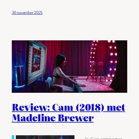
30 november 2025
Review: Cam (2018) met
Madeline Brewer
In
Cam
ontmoeten