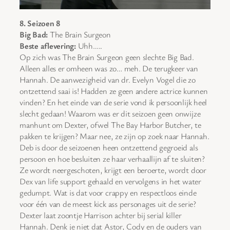
8. Seizoen 8
Big Bad:
The Brain Surgeon
Beste aflevering:
Uhh…..
Op zich was The Brain Surgeon geen slechte Big Bad.
Alleen alles er omheen was zo… meh. De terugkeer van
Hannah. De aanwezigheid van dr. Evelyn Vogel die zo
ontzettend saai is! Hadden ze geen andere actrice kunnen
vinden? En het einde van de serie vond ik persoonlijk heel
slecht gedaan! Waarom was er dit seizoen geen onwijze
manhunt om Dexter, ofwel The Bay Harbor Butcher, te
pakken te krijgen? Maar nee, ze zijn op zoek naar Hannah.
Deb is door de seizoenen heen ontzettend gegroeid als
persoon en hoe besluiten ze haar verhaallijn af te sluiten?
Ze wordt neergeschoten, krijgt een beroerte, wordt door
Dex van life support gehaald en vervolgens in het water
gedumpt. Wat is dat voor crappy en respectloos einde
voor één van de meest kick ass personages uit de serie?
Dexter laat zoontje Harrison achter bij serial killer
Hannah. Denk je niet dat Astor, Cody en de ouders van