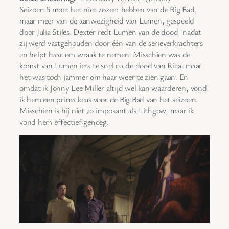
Seizoen 5 moet het niet zozeer hebben van de Big Bad,
maar meer van de aanwezigheid van Lumen, gespeeld
door Julia Stiles. Dexter redt Lumen van de dood, nadat
zij werd vastgehouden door één van de serieverkrachters
en helpt haar om wraak te nemen. Misschien was de
komst van Lumen iets te snel na de dood van Rita, maar
het was toch jammer om haar weer te zien gaan. En
omdat ik Jonny Lee Miller altijd wel kan waarderen, vond
ik hem een prima keus voor de Big Bad van het seizoen.
Misschien is hij niet zo imposant als Lithgow, maar ik
vond hem effectief genoeg.