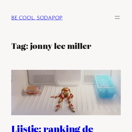
Ga
naar
BE COOL, SODAPOP
de
inhoud
Tag:
jonny lee miller
Lijstje: ranking de