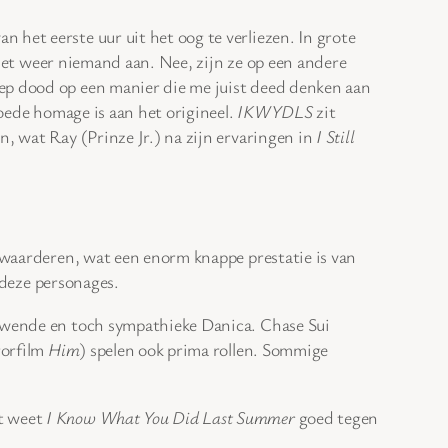
n het eerste uur uit het oog te verliezen. In grote
 niet weer niemand aan. Nee, zijn ze op een andere
oep dood op een manier die me juist deed denken aan
goede homage is aan het origineel.
IKWYDLS
zit
, wat Ray (Prinze Jr.) na zijn ervaringen in
I Still
n waarderen, wat een enorm knappe prestatie is van
r deze personages.
erwende en toch sympathieke Danica. Chase Sui
rorfilm
Him
) spelen ook prima rollen. Sommige
ft weet
I Know What You Did Last Summer
goed tegen