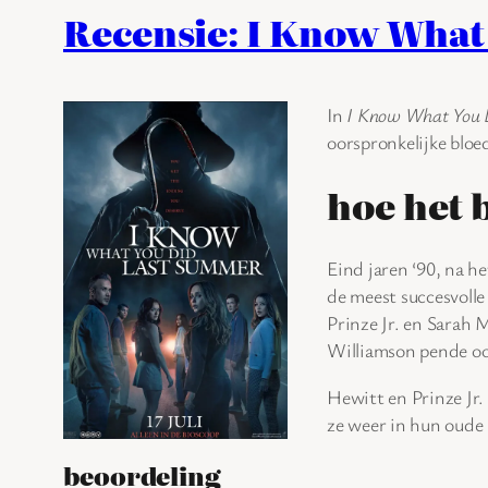
Recensie: I Know What
In
I Know What You 
oorspronkelijke bloe
hoe het 
Eind jaren ‘90, na h
de meest succesvolle
Prinze Jr. en Sarah 
Williamson pende oo
Hewitt en Prinze Jr.
ze weer in hun oude
beoordeling