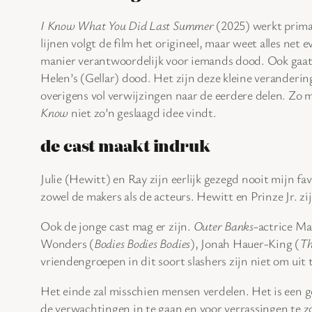
I Know What You Did Last Summer
(2025) werkt prima 
lijnen volgt de film het origineel, maar weet alles net
manier verantwoordelijk voor iemands dood. Ook gaat 
Helen’s (Gellar) dood. Het zijn deze kleine verandering
overigens vol verwijzingen naar de eerdere delen. Zo m
Know
niet zo’n geslaagd idee vindt.
de cast maakt indruk
Julie (Hewitt) en Ray zijn eerlijk gezegd nooit mijn f
zowel de makers als de acteurs. Hewitt en Prinze Jr. zij
Ook de jonge cast mag er zijn.
Outer Banks
-actrice Ma
Wonders (
Bodies Bodies Bodies
), Jonah Hauer-King (
Th
vriendengroepen in dit soort slashers zijn niet om uit 
Het einde zal misschien mensen verdelen. Het is een 
de verwachtingen in te gaan en voor verrassingen te z