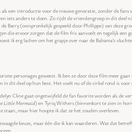
als een introductie voor de nieuwe generatie, zonder de fans va
 even iets anders te doen. Zo rijdt de vriendengroep in dit deel
de Barry (oorspronkelijk gespeeld door Phillippe) van deze gr
en die ervoor zorgen dat de film fris aanvoelt en tegelijk een 
oest ik erg lachen om het grapje over naar de Bahama’s vluchten
avoriete personages geweest. Ik ben ze door deze film meer gaa
n in dit deel op hun best. Het voelt nu of de cirkel rond is voo
delyn Cline gaat ongetwijfeld de fan favorite worden als de v
e Little Mermaid
) en Tyriq Withers (binnenkort te zien in hor
te staan, maar hier hoopte ik dat ze het zouden overleven.
gewaagde keuze, maar één die ik kan waarderen. Wat dat betre
orgen.