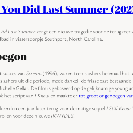
 You Did Last Summer (202
Did Last Summer
zorgt een nieuwe tragedie voor de terugkeer 
dbad in vissersdorpje Southport, North Carolina.
begon
et succes van
Scream
(1996), waren teen slashers helemaal hot.
 slashers uit die periode, mede dankzij de frisse cast bestaande
Michelle Gellar. De film is gebaseerd op de gelijknamige young 
k het script van
I Know
en maakte er
tot groot ongenoegen va
 keerden een jaar later terug voor de matige sequel
I Still Kno
 rollen voor deze nieuwe
IKWYDLS
.