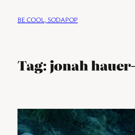
Ga
naar
BE COOL, SODAPOP
de
inhoud
Tag:
jonah hauer