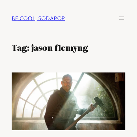
Ga
naar
BE COOL, SODAPOP
de
inhoud
Tag:
jason flemyng