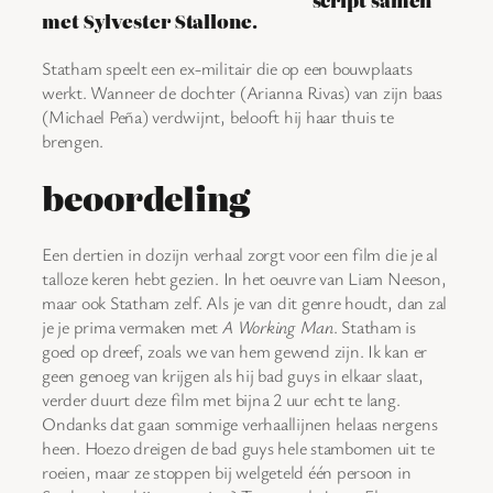
script samen
met Sylvester Stallone.
Statham speelt een ex-militair die op een bouwplaats
werkt. Wanneer de dochter (Arianna Rivas) van zijn baas
(Michael Peña) verdwijnt, belooft hij haar thuis te
brengen.
beoordeling
Een dertien in dozijn verhaal zorgt voor een film die je al
talloze keren hebt gezien. In het oeuvre van Liam Neeson,
maar ook Statham zelf. Als je van dit genre houdt, dan zal
je je prima vermaken met
A Working Man
. Statham is
goed op dreef, zoals we van hem gewend zijn. Ik kan er
geen genoeg van krijgen als hij bad guys in elkaar slaat,
verder duurt deze film met bijna 2 uur echt te lang.
Ondanks dat gaan sommige verhaallijnen helaas nergens
heen. Hoezo dreigen de bad guys hele stambomen uit te
roeien, maar ze stoppen bij welgeteld één persoon in