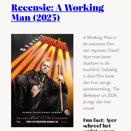
Recensie: A Working
Man (2025)
A Working Man
is
de nieuwste film
van regisseur David
Ayer met Jason
Statham in de
hoofdrol. Gelukkig
is deze film beter
dan hun vorige
samenwerking,
The
Beekeeper
uit 2024,
al zegt dat niet
zoveel.
Fun fact: Ayer
schreef het