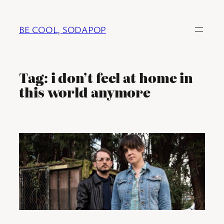
Ga
naar
BE COOL, SODAPOP
de
inhoud
Tag:
i don’t feel at home in
this world anymore