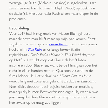
zwartgallige Ruth (Melanie Lynskey) is ingebroken, gaat
ze samen met haar buurman (Elijah Wood) op zoek naar
de dader(s). Hierdoor raakt Ruth alleen maar dieper in de
problemen.
Beoordeling
Voor 2017 had ik nog nooit van Macon Blair gehoord,
maar de beste man blijft maar op mijn pad komen. Eerst
zag ik hem in een bijrol in
Green Room
, toen in een prima
hoofdrol in
Blue Ruin
en onlangs bekeek ik zijn
regiedebuut
I Don’t Feel at Home in This World Anymore
op Netflix. Het lijkt erop dat Blair zich heeft laten
inspireren door
Blue Ruin
, want beide films gaan over het
recht in eigen handen nemen. Qua toon verschillen de
films behoorlijk. Het verhaal van
I Don’t Feel at Home
wordt lang niet zo serieus gebracht als dat van
Blue Ruin
.
Nee, Blairs debuut moet het juist hebben van morbide,
maar quirky humor. Best verfrissend eigenlijk, want ik was
juist bang dat deze film – met zo’n deprimerende titel –
heel zwaar op de maag zou liggen.