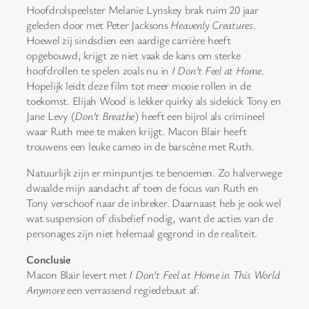
Hoofdrolspeelster Melanie Lynskey brak ruim 20 jaar
geleden door met Peter Jacksons
Heavenly Creatures
.
Hoewel zij sindsdien een aardige carrière heeft
opgebouwd, krijgt ze niet vaak de kans om sterke
hoofdrollen te spelen zoals nu in
I Don’t Feel at Home
.
Hopelijk leidt deze film tot meer mooie rollen in de
toekomst. Elijah Wood is lekker quirky als sidekick Tony en
Jane Levy (
Don’t Breathe
) heeft een bijrol als crimineel
waar Ruth mee te maken krijgt. Macon Blair heeft
trouwens een leuke cameo in de barscène met Ruth.
Natuurlijk zijn er minpuntjes te benoemen. Zo halverwege
dwaalde mijn aandacht af toen de focus van Ruth en
Tony verschoof naar de inbreker. Daarnaast heb je ook wel
wat suspension of disbelief nodig, want de acties van de
personages zijn niet helemaal gegrond in de realiteit.
Conclusie
Macon Blair levert met
I Don’t Feel at Home in This World
Anymore
een verrassend regiedebuut af.