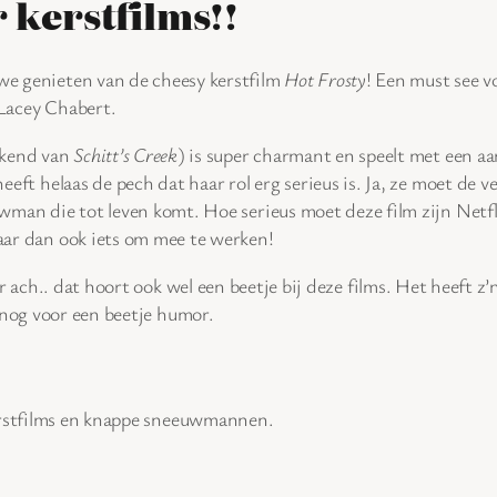
r kerstfilms!!
e genieten van de cheesy kerstfilm
Hot Frosty
! Een must see v
Lacey Chabert.
ekend van
Schitt’s Creek
) is super charmant en speelt met een aan
eeft helaas de pech dat haar rol erg serieus is. Ja, ze moet de 
wman die tot leven komt. Hoe serieus moet deze film zijn Netfl
aar dan ook iets om mee te werken!
 ach.. dat hoort ook wel een beetje bij deze films. Het heeft z’
n nog voor een beetje humor.
erstfilms en knappe sneeuwmannen.