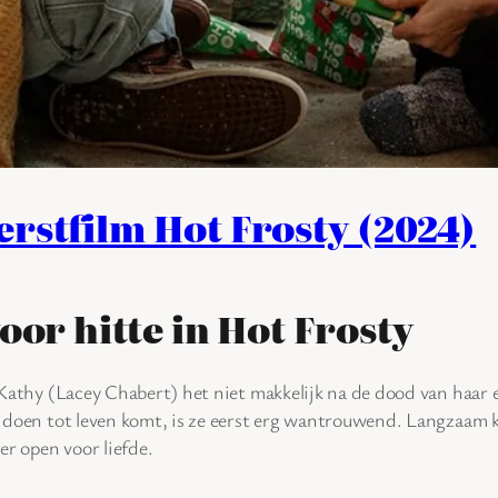
rstfilm Hot Frosty (2024)
oor hitte in Hot Frosty
Kathy (Lacey Chabert) het niet makkelijk na de dood van ha
 doen tot leven komt, is ze eerst erg wantrouwend. Langzaam kr
er open voor liefde.