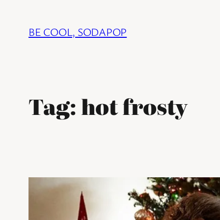
Ga
naar
BE COOL, SODAPOP
de
inhoud
Tag:
hot frosty