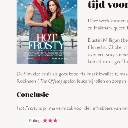
tijd voo
Deze week kunnen w
en Hallmark queen 
Dustin Milligan (b
film echt. Chabert h
over een sexy sneeu
komedie dus geef h
De film ziet eruit als goedkope Hallmark kwaliteit, maar
Robinson (
The Office
) spelen leuke bijrollen en zorge
Conclusie
Hot Frosty
is prima vermaak voor de liefhebbers van k