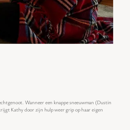
ar echtgenoot. Wanneer een knappe sneeuwman (Dustin
ijgt Kathy door zijn hulp weer grip op haar eigen