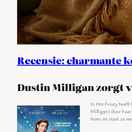
Recensie: charmante ke
Dustin Milligan zorgt v
In
Hot Frosty
heeft 
Milligan) door haar
leven en staat ze we