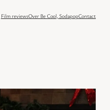
Film reviews
Over Be Cool, Sodapop
Contact