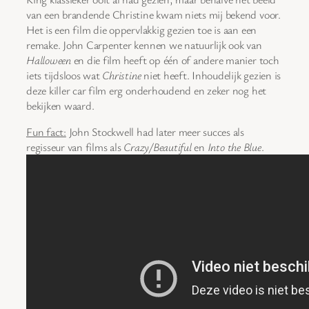
van een brandende Christine kwam niets mij bekend voor.
Het is een film die oppervlakkig gezien toe is aan een
remake. John Carpenter kennen we natuurlijk ook van
Halloween
en die film heeft op één of andere manier toch
iets tijdsloos wat
Christine
niet heeft. Inhoudelijk gezien is
deze killer car film erg onderhoudend en zeker nog het
bekijken waard.
Fun fact:
John Stockwell had later meer succes als
regisseur van films als
Crazy/Beautiful
en
Into the Blue
.