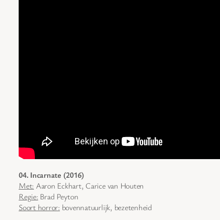
04. Incarnate (2016)
Met:
Aaron Eckhart, Carice van Houten
Regie:
Brad Peyton
Soort horror:
bovennatuurlijk, bezetenheid