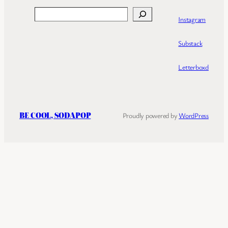
Search
Instagram
Substack
Letterboxd
BE COOL, SODAPOP
Proudly powered by
WordPress