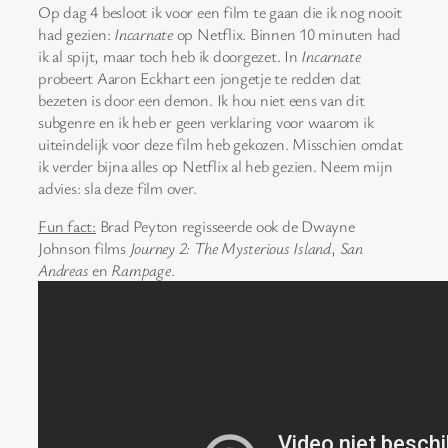
Op dag 4 besloot ik voor een film te gaan die ik nog nooit
had gezien:
Incarnate
op Netflix. Binnen 10 minuten had
ik al spijt, maar toch heb ik doorgezet. In
Incarnate
probeert Aaron Eckhart een jongetje te redden dat
bezeten is door een demon. Ik hou niet eens van dit
subgenre en ik heb er geen verklaring voor waarom ik
uiteindelijk voor deze film heb gekozen. Misschien omdat
ik verder bijna alles op Netflix al heb gezien. Neem mijn
advies: sla deze film over.
Fun fact:
Brad Peyton regisseerde ook de Dwayne
Johnson films
Journey 2: The Mysterious Island
,
San
Andreas
en
Rampage
.