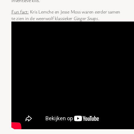
inventieve kills.
Fun fact:
Kris Lemche en Jesse Moss waren eerder samen
te zien in de weerwolf klassieker
Ginger Snaps
.