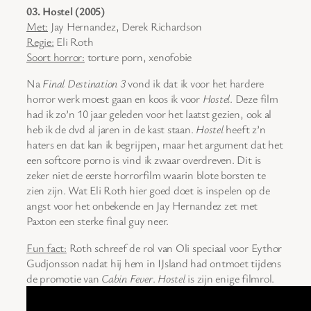
03. Hostel (2005)
Met:
Jay Hernandez, Derek Richardson
Regie:
Eli Roth
Soort horror:
torture porn, xenofobie
Na
Final Destination 3
vond ik dat ik voor het hardere
horror werk moest gaan en koos ik voor
Hostel
. Deze film
had ik zo’n 10 jaar geleden voor het laatst gezien, ook al
heb ik de dvd al jaren in de kast staan.
Hostel
heeft z’n
haters en dat kan ik begrijpen, maar het argument dat het
een softcore porno is vind ik zwaar overdreven. Dit is
zeker niet de eerste horrorfilm waarin blote borsten te
zien zijn. Wat Eli Roth hier goed doet is inspelen op de
angst voor het onbekende en Jay Hernandez zet met
Paxton een sterke final guy neer.
Fun fact:
Roth schreef de rol van Oli speciaal voor Eythor
Gudjonsson nadat hij hem in IJsland had ontmoet tijdens
de promotie van
Cabin Fever
.
Hostel
is zijn enige filmrol.