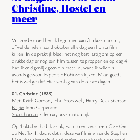
Christine, Hostel en
meer
Vol goede moed ben ik begonnen aan 31 dagen horror,
ofwel de hele maand oktober elke dag een horrorfilm
kijken. In de praktijk bleek het nog best lastig om op een
drukke dag er nog een film tussen te proppen en op dag 4
had ik er eigenlijk geen zin meer in, want ik wilde ’s
avonds gewoon Expeditie Robinson kijken. Maar goed,
het is wel gelukt! Hier verslag van de eerste dagen:
01. Christine (1983)
Met:
Keith Gordon, John Stockwell, Harry Dean Stanton
Regie:
John Carpenter
Soort horror:
killer car, bovennatuurlijk
Op 1 oktober had ik geluk, want toen verscheen
Christine
op Netflix. Ik dacht dat ik deze verfilming van de Stephen
King klassieker ooit al had gezien, maar behalve het beeld