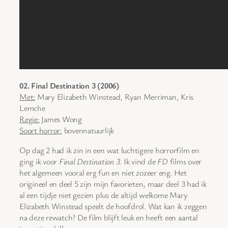
02. Final Destination 3 (2006)
Met:
Mary Elizabeth Winstead, Ryan Merriman, Kris
Lemche
Regie:
James Wong
Soort horror:
bovennatuurlijk
Op dag 2 had ik zin in een wat luchtigere horrorfilm en
ging ik voor
Final Destination 3
. Ik vind de
FD
films over
het algemeen vooral erg fun en niet zozeer eng. Het
origineel en deel 5 zijn mijn favorieten, maar deel 3 had ik
al een tijdje niet gezien plus de altijd welkome Mary
Elizabeth Winstead speelt de hoofdrol. Wat kan ik zeggen
na deze rewatch? De film blijft leuk en heeft een aantal