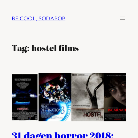
Ga
naar
BE COOL, SODAPOP
de
inhoud
Tag:
hostel films
31 dagen horror 2018: