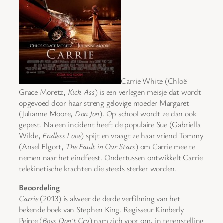
Carrie White (Chloë
Grace Moretz,
Kick-Ass
) is een verlegen meisje dat wordt
opgevoed door haar streng gelovige moeder Margaret
(Julianne Moore,
Don Jon
). Op school wordt ze dan ook
gepest. Na een incident heeft de populaire Sue (Gabriella
Wilde,
Endless Love
) spijt en vraagt ze haar vriend Tommy
(Ansel Elgort,
The Fault in Our Stars
) om Carrie mee te
nemen naar het eindfeest. Ondertussen ontwikkelt Carrie
telekinetische krachten die steeds sterker worden.
Beoordeling
Carrie
(2013) is alweer de derde verfilming van het
bekende boek van Stephen King. Regisseur Kimberly
Peirce (
Boys Don’t Cry
) nam zich voor om, in tegenstelling