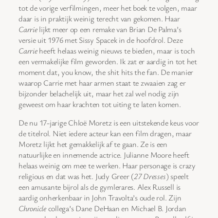
tot de vorige verfilmingen, meer het boek te volgen, maar
daar is in praktijk weinig terecht van gekomen. Haar
Carrie
lijkt meer op een remake van Brian De Palma’s
versie uit 1976 met Sissy Spacek in de hoofdrol. Deze
Carrie
heeft helaas weinig nieuws te bieden, maar is toch
een vermakelijke film geworden. Ik zat er aardig in tot het
moment dat, you know, the shit hits the fan. De manier
waarop Carrie met haar armen staat te zwaaien zag er
bijzonder belachelijk uit, maar het zal wel nodig zijn
geweest om haar krachten tot uiting te laten komen.
De nu 17-jarige Chloë Moretz is een uitstekende keus voor
de titelrol. Niet iedere acteur kan een film dragen, maar
Moretz lijkt het gemakkelijk af te gaan. Ze is een
natuurlijke en innemende actrice. Julianne Moore heeft
helaas weinig om mee te werken. Haar personage is crazy
religious en dat was het. Judy Greer (
27 Dresses
) speelt
een amusante bijrol als de gymlerares. Alex Russell is
aardig onherkenbaar in John Travolta’s oude rol. Zijn
Chronicle
collega’s Dane DeHaan en Michael B. Jordan