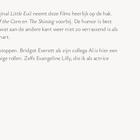
ginal
Little Evil
neemt deze films heerlijk op de hak.
f the Corn
en
The Shining
voorbij. De humor is best
wat aan de andere kant weer niet zo verrassend is als
hart.
oppen. Bridget Everett als zijn collega Al is hier een
 rollen. Zelfs Evangeline Lilly, die ik als actrice