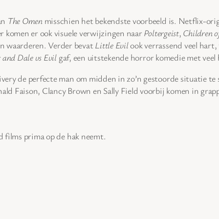
van
The Omen
misschien het bekendste voorbeeld is. Netflix-ori
r komen er ook visuele verwijzingen naar
Poltergeist
,
Children o
en waarderen. Verder bevat
Little Evil
ook verrassend veel hart, 
 and Dale vs Evil
gaf, een uitstekende horror komedie met veel 
ivery de perfecte man om midden in zo’n gestoorde situatie te st
ld Faison, Clancy Brown en Sally Field voorbij komen in grappige
d films prima op de hak neemt.