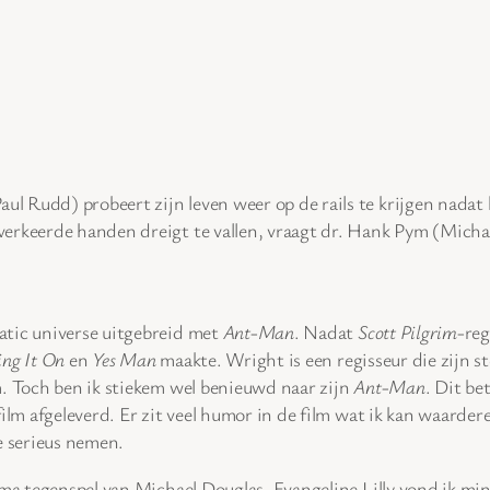
ul Rudd) probeert zijn leven weer op de rails te krijgen nadat
verkeerde handen dreigt te vallen, vraagt dr. Hank Pym (Micha
atic universe uitgebreid met
Ant-Man
. Nadat
Scott Pilgrim
-reg
ing It On
en
Yes Man
maakte. Wright is een regisseur die zijn s
m. Toch ben ik stiekem wel benieuwd naar zijn
Ant-Man
. Dit be
film afgeleverd. Er zit veel humor in de film wat ik kan waard
e serieus nemen.
rima tegenspel van Michael Douglas. Evangeline Lilly vond ik m