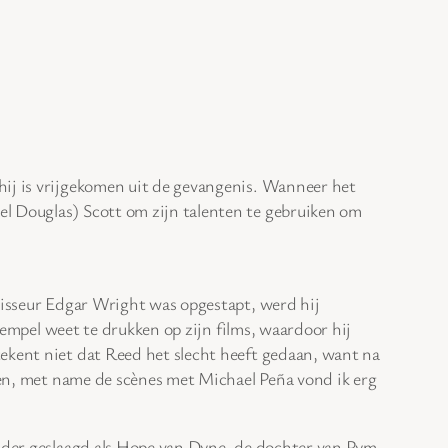
 hij is vrijgekomen uit de gevangenis. Wanneer het
el Douglas) Scott om zijn talenten te gebruiken om
isseur Edgar Wright was opgestapt, werd hij
tempel weet te drukken op zijn films, waardoor hij
tekent niet dat Reed het slecht heeft gedaan, want na
eren, met name de scènes met Michael Peña vond ik erg
inder geslaagd als Hope van Dyne, de dochter van Pym.