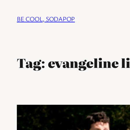
Ga
naar
BE COOL, SODAPOP
de
inhoud
Tag:
evangeline li