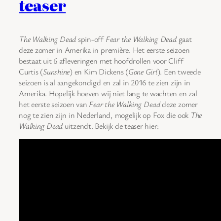
teaser
The Walking Dead
spin-off
Fear the Walking Dead
gaat
deze zomer in Amerika in première. Het eerste seizoen
bestaat uit 6 afleveringen met hoofdrollen voor Cliff
Curtis (
Sunshine
) en Kim Dickens (
Gone Girl
). Een tweede
seizoen is al aangekondigd en zal in 2016 te zien zijn in
Amerika. Hopelijk hoeven wij niet lang te wachten en zal
het eerste seizoen van
Fear the Walking Dead
deze zomer
nog te zien zijn in Nederland, mogelijk op Fox die ook
The
Walking Dead
uitzendt. Bekijk de teaser hier: