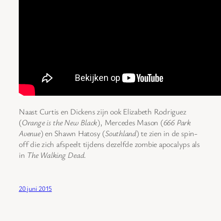
Naast Curtis en Dickens zijn ook Elizabeth Rodriguez
(
Orange is the New Black
), Mercedes Mason (
666 Park
Avenue
) en Shawn Hatosy (
Southland
) te zien in de spin-
off die zich afspeelt tijdens dezelfde zombie apocalyps als
in
The Walking Dead
.
20 juni 2015