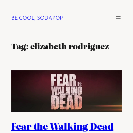
Ga
naar
BE COOL, SODAPOP
de
inhoud
Tag:
elizabeth rodriguez
Fear the Walking Dead