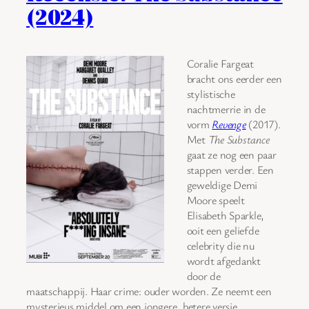
(2024)
Coralie Fargeat
bracht ons eerder een
stylistische
nachtmerrie in de
vorm
Revenge
(2017).
Met
The Substance
gaat ze nog een paar
stappen verder. Een
geweldige Demi
Moore speelt
Elisabeth Sparkle,
ooit een geliefde
celebrity die nu
wordt afgedankt
door de
maatschappij. Haar crime: ouder worden. Ze neemt een
mysterieus middel om een jongere, betere versie