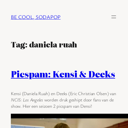
Ga
naar
BE COOL, SODAPOP
de
inhoud
Tag:
daniela ruah
Picspam: Kensi & Deeks
Kensi (Daniela Ruah) en Deeks (Eric Christian Olsen) van
NCIS: Los Angeles
worden druk geshipt door fans van de
show. Hier een seizoen 2 picspam van Densi!