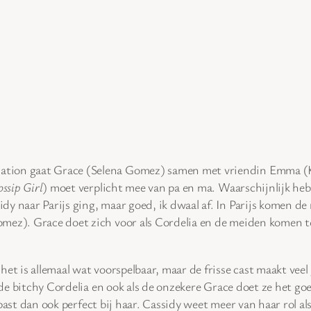
uation gaat Grace (Selena Gomez) samen met vriendin Emma (K
ssip Girl
) moet verplicht mee van pa en ma. Waarschijnlijk he
y naar Parijs ging, maar goed, ik dwaal af. In Parijs komen de
omez). Grace doet zich voor als Cordelia en de meiden komen t
het is allemaal wat voorspelbaar, maar de frisse cast maakt vee
s de bitchy Cordelia en ook als de onzekere Grace doet ze het go
past dan ook perfect bij haar. Cassidy weet meer van haar rol 