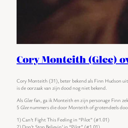
Cory Monteith (Glee) 
Cory Monteith (31), beter bekend als Finn Hudson uit 
is de oorzaak van zijn dood nog niet bekend.
Als
Glee
fan, ga ik Monteith en zijn personage Finn zek
5
Glee
nummers die door Monteith of grotendeels doo
1) Can’t Fight This Feeling in “Pilot” (#1.01)
2) Don’t Stop Believin’ in “Pilot” (#1.01)