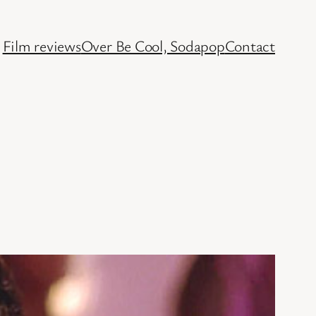
Film reviews
Over Be Cool, Sodapop
Contact