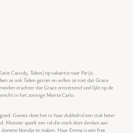
atie Cassidy,
Taken
) op vakantie naar Parijs.
bben ze ook
Taken
gezien en willen ze niet dat Grace
 meiden erachter dat Grace ontzettend veel lijkt op de
erecht in het zonnige Monte Carlo.
l goed. Gomez doet het in haar dubbelrol een stuk beter
ed. Meester speelt een rol die sterk doet denken aan
als domme blondje te maken. Haar Emma is een free