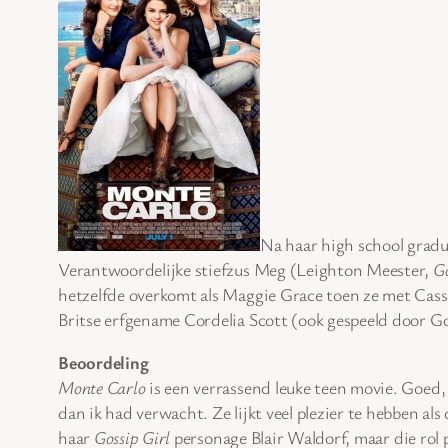
Na haar high school grad
Verantwoordelijke stiefzus Meg (Leighton Meester,
Go
hetzelfde overkomt als Maggie Grace toen ze met Cassid
Britse erfgename Cordelia Scott (ook gespeeld door G
Beoordeling
Monte Carlo
is een verrassend leuke teen movie. Goed, 
dan ik had verwacht. Ze lijkt veel plezier te hebben al
haar
Gossip Girl
personage Blair Waldorf, maar die rol 