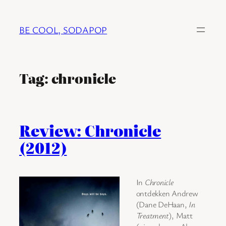
Ga
naar
BE COOL, SODAPOP
de
inhoud
Tag:
chronicle
Review: Chronicle
(2012)
In
Chronicle
ontdekken Andrew
(Dane DeHaan,
In
Treatment
), Matt