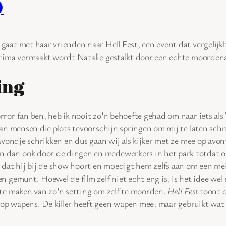
)
gaat met haar vrienden naar Hell Fest, een event dat vergelijk
prima vermaakt wordt Natalie gestalkt door een echte moorden
ing
rror fan ben, heb ik nooit zo’n behoefte gehad om naar iets als
 van mensen die plots tevoorschijn springen om mij te laten sch
 avondje schrikken en dus gaan wij als kijker met ze mee op avo
an ook door de dingen en medewerkers in het park totdat onze
t dat hij bij de show hoort en moedigt hem zelfs aan om een mei
n gemunt. Hoewel de film zelf niet echt eng is, is het idee wel
 te maken van zo’n setting om zelf te moorden.
Hell Fest
toont da
p wapens. De killer heeft geen wapen mee, maar gebruikt wat 