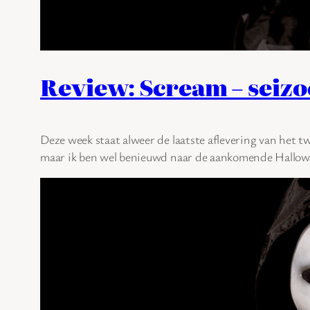
Review: Scream – seizo
Deze week staat alweer de laatste aflevering van het 
maar ik ben wel benieuwd naar de aankomende Hallowee