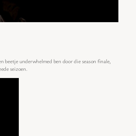
en beetje underwhelmed ben door die season finale,
eede seizoen.