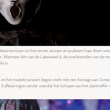
eurtenissen uit het eerste seizoen en probeert haar leven weer
ler. Wanneer één van de Lakewood 6, de overlevenden van de m
ij is.
k en het tweede seizoen begon sterk met een homage aan
Screa
er 3 afleveringen verder voordat het lichaam van het slachtoffer