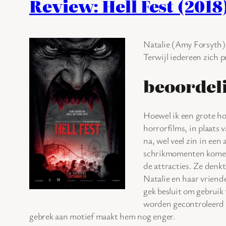
Review: Hell Fest (2018
Natalie (Amy Forsyth) 
Terwijl iedereen zich 
beoordel
Hoewel ik een grote ho
horrorfilms, in plaats
na, wel veel zin in een
schrikmomenten komen d
de attracties. Ze denk
Natalie en haar vriende
gek besluit om gebruik
worden gecontroleerd o
gebrek aan motief maakt hem nog enger.