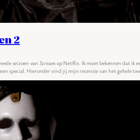
en 2
tweede seizoen van
Scream
op Netflix. Ik moet bekennen dat ik e
n special. Hieronder vind jij mijn recensie van het gehele tw