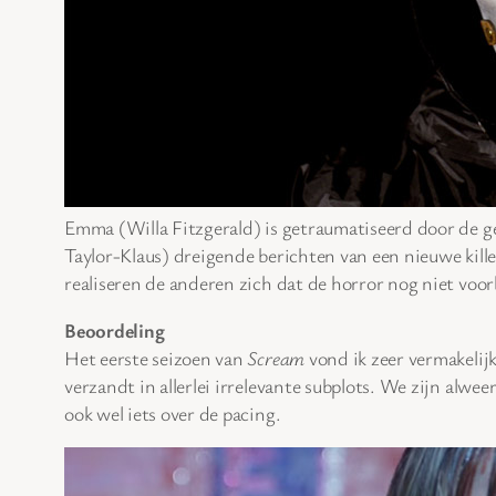
Emma (Willa Fitzgerald) is getraumatiseerd door de geb
Taylor-Klaus) dreigende berichten van een nieuwe kil
realiseren de anderen zich dat de horror nog niet voorb
Beoordeling
Het eerste seizoen van
Scream
vond ik zeer vermakelij
verzandt in allerlei irrelevante subplots. We zijn alwe
ook wel iets over de pacing.