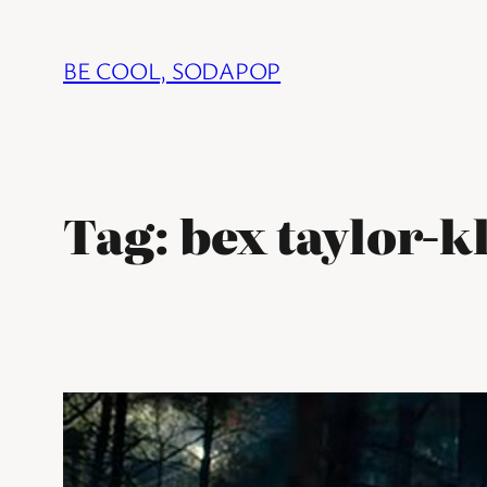
Ga
naar
BE COOL, SODAPOP
de
inhoud
Tag:
bex taylor-k