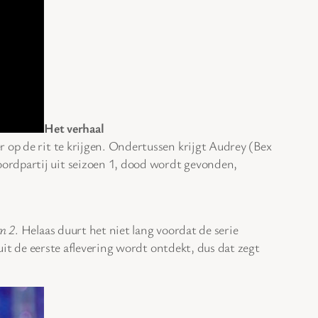
Het verhaal
 op de rit te krijgen. Ondertussen krijgt Audrey (Bex
oordpartij uit seizoen 1, dood wordt gevonden,
m 2
. Helaas duurt het niet lang voordat de serie
 uit de eerste aflevering wordt ontdekt, dus dat zegt