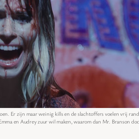
en. Er zijn maar weinig kills en de slachtoffers voelen vrij ran
n Emma en Audrey zuur wil maken, waarom dan Mr. Branson doden