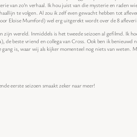
ie van zo’n verhaal. Ik hou juist van die mysterie en raden wie d
erhaallijn te volgen. Al zou ik zelf even gewacht hebben tot afl
or Eloise Mumford) wel erg uitgerekt wordt over de 8 aflever
en zijn wereld. Inmiddels is het tweede seizoen al gefilmd. Ik 
, de beste vriend en collega van Cross. Ook ben ik benieuwd na
e gang is, waar wij als kijker momenteel nog niets van weten. Ma
ende eerste seizoen smaakt zeker naar meer!