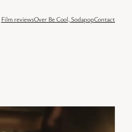
Film reviews
Over Be Cool, Sodapop
Contact