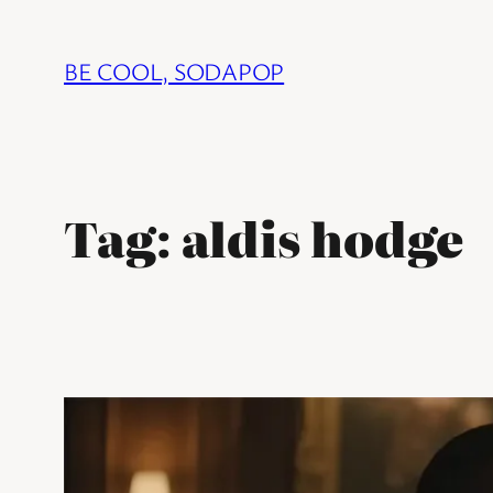
Ga
naar
BE COOL, SODAPOP
de
inhoud
Tag:
aldis hodge