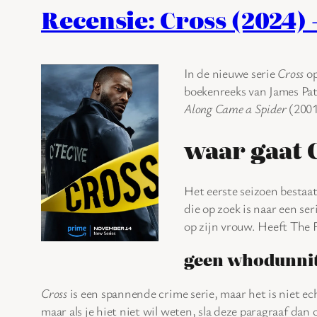
Recensie: Cross (2024) 
In de nieuwe serie
Cross
op
boekenreeks van James Pat
Along Came a Spider
(2001)
waar gaat C
Het eerste seizoen bestaat
die op zoek is naar een se
op zijn vrouw. Heeft The 
geen whodunni
Cross
is een spannende crime serie, maar het is niet ec
maar als je hiet niet wil weten, sla deze paragraaf dan 