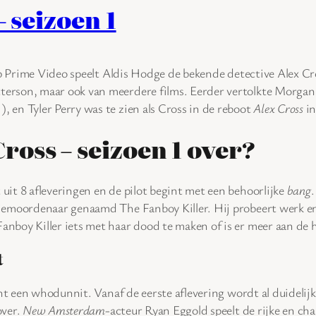
– seizoen 1
 Prime Video speelt Aldis Hodge de bekende detective Alex Cr
terson, maar ook van meerdere films. Eerder vertolkte Morgan
, en Tyler Perry was te zien als Cross in de reboot
Alex Cross
in
ross – seizoen 1 over?
 uit 8 afleveringen en de pilot begint met een behoorlijke
bang
.
riemoordenaar genaamd The Fanboy Killer. Hij probeert werk en 
Fanboy Killer iets met haar dood te maken of is er meer aan de
t
ht een whodunnit. Vanaf de eerste aflevering wordt al duidelijk
over.
New Amsterdam
-acteur Ryan Eggold speelt de rijke en ch