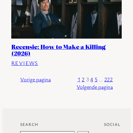
Recensie: How to Make a Killing
(2026)
REVIEWS
Vorige pagina
1
2
3
4
5
…
222
Volgende pagina
SEARCH
SOCIAL